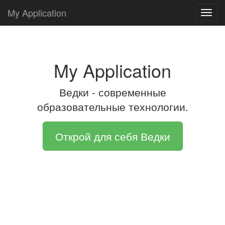
My Application
Toggl
navig
My Application
Ведки - современные
образовательные технологии.
Открой для себя Ведки